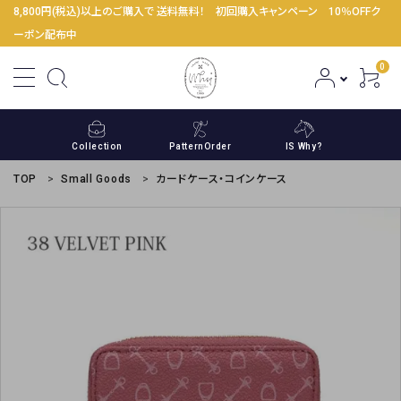
8,800円(税込)以上のご購入で 送料無料！ 初回購入キャンペーン 10％OFFク
ーポン配布中
0
Collection
PatternOrder
IS Why?
TOP
Small Goods
カードケース・コインケース
ACCOUNT MENU
ようこそ ゲスト 様
meeting_room
person
ログイン
新規会員登録
コンテンツ