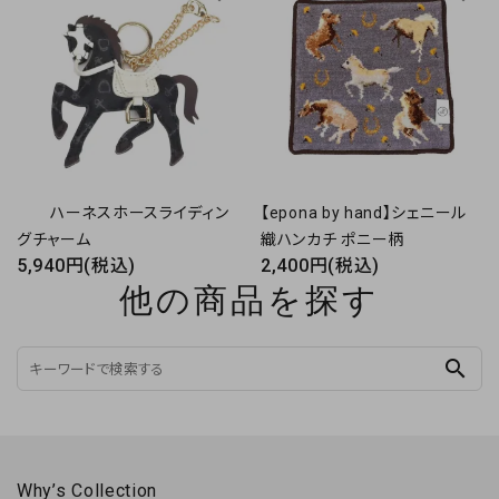
ハーネスホースライディン
【epona by hand】シェニール
グチャーム
織ハンカチ ポニー柄
5,940円(税込)
2,400円(税込)
他の商品を探す
search
Why’s Collection