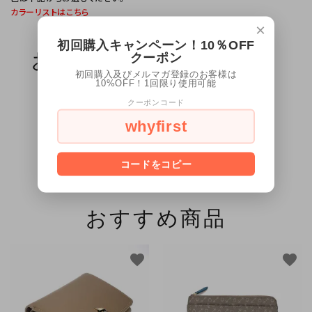
カラーリストはこちら
×
初回購入キャンペーン！10％OFF
お客様のレビュー（0）
クーポン
初回購入及びメルマガ登録のお客様は
10%OFF！1回限り使用可能
レビューはまだありません
クーポンコード
whyfirst
create
レビューを書く
コードをコピー
おすすめ商品
favorite
favorite