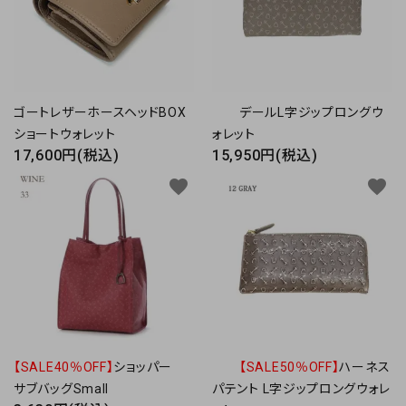
ゴートレザーホースヘッドBOX
デールL字ジップロングウ
ショートウォレット
ォレット
17,600円(税込)
15,950円(税込)
favorite
favorite
【SALE40％OFF】
ショッパー
【SALE50％OFF】
ハーネス
サブバッグSmall
パテント L字ジップロングウォレ