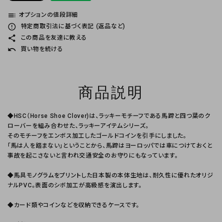
toc
オプションの値段詳細
error_outline
特定商取引法に基づく表記 (返品など)
share
この商品を友達に教える
undo
買い物を続ける
商品説明
◆HSC（Horse Shoe Clover)は、ラッキーモチーフである馬蹄と四つ葉のク
ローバーを組み合わせた、ラッキーアイテムシリーズ。
そのモチーフをエンボス加工したゴールドコインを引手にしました。
「馬は人を踏まない」ということから、馬蹄はヨーロッパでは車につけておくと
事故を起こさないと言われ交通安全のお守りにもなっています。
◆馬具モノグラムをプリントした日本製の本体生地は、耐久性に優れたオリジ
ナルPVC。表面のシボ加工が高級感を演出します。
◆カード類やコインなどを収納できるケースです。