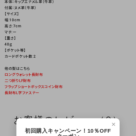
本体：キップエナメル革（牛革）
付属：ヌメ革（牛革）
【サイズ】
幅:10cm
高さ:7cm
マチ:ー
【重さ】
40ｇ
【ポケット等】
カードポケット数:2
他の型はこちら
ロングウォレット長財布
二つ折りLF財布
フラップショートボックスコイン財布
長財布L字ファスナー
お客様のレビュー（0）
×
初回購入キャンペーン！10％OFF
レビューはまだありません