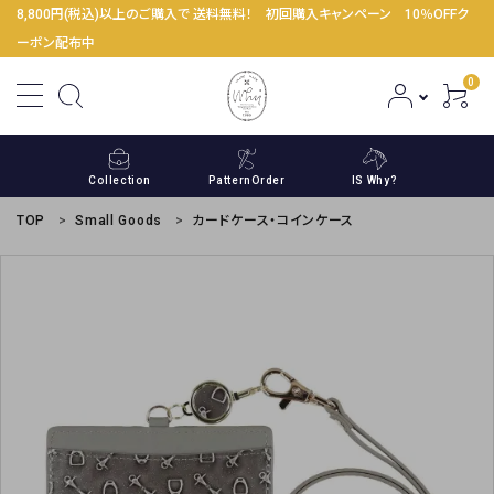
8,800円(税込)以上のご購入で 送料無料！ 初回購入キャンペーン 10％OFFク
ーポン配布中
0
Collection
PatternOrder
IS Why?
TOP
Small Goods
カードケース・コインケース
ACCOUNT MENU
ようこそ ゲスト 様
meeting_room
person
ログイン
新規会員登録
コンテンツ