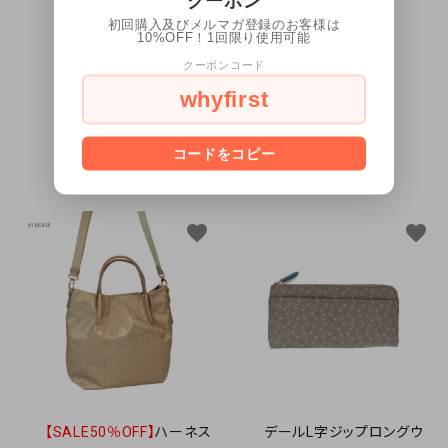
クーポン
初回購入及びメルマガ登録のお客様は
10%OFF！1回限り使用可能
クーポンコード
create
レビューを書く
whyfirst
コードをコピー
おすすめ商品
favorite
favorite
【SALE50％OFF】
ハーネス
デールL字ジップロングウ