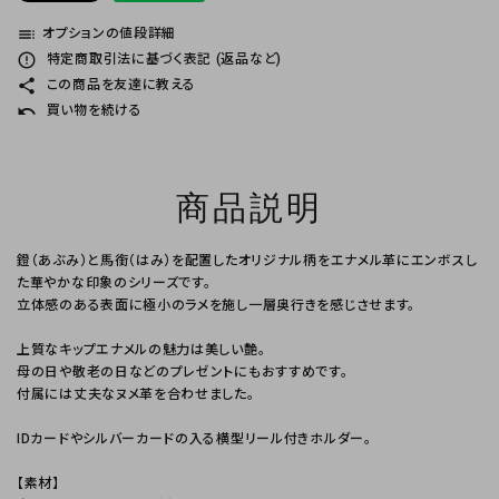
toc
オプションの値段詳細
error_outline
特定商取引法に基づく表記 (返品など)
share
この商品を友達に教える
undo
買い物を続ける
商品説明
鐙（あぶみ）と馬銜（はみ）を配置したオリジナル柄をエナメル革にエンボスし
た華やかな印象のシリーズです。
立体感のある表面に極小のラメを施し一層奥行きを感じさせます。
上質なキップエナメルの魅力は美しい艶。
母の日や敬老の日などのプレゼントにもおすすめです。
付属には丈夫なヌメ革を合わせました。
IDカードやシルバーカードの入る横型リール付きホルダー。
【素材】